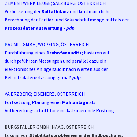
ZEMENTWERK LEUBE; SALZBURG, ÖSTERREICH
Verbesserung der
Sulfatbilanz
und kontinuierliche
Berechnung der Tertiär- und Sekundärlufmenge mittels der
Prozessdatenauswertung
-
pdp
B
AUMIT GMBH; WOPFING, ÖSTERREICH
Durchführung eines
Drehofenaudits
; basieren auf
durchgeführten Messungen und parallel dazu ein
elektronisches Anlagenaudit nach Werten aus der
Betriebsdatenerfassung gemäß
pdp
VA ERZBERG; EISENERZ, ÖSTERREICH
Fortsetzung Planung einer
Mahlanlage
als
Aufbereitungsschritt für eine kalzinierende Röstung
BURGSTALLER GMBH; HAAG, ÖSTERREICH
Lösung von
Stabilitätsproblemen in der Endböschung
.