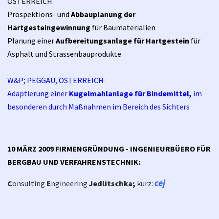
ÖSTERREICH.
Prospektions- und
Abbauplanung der
Hartgesteingewinnung
für Baumaterialien
Planung einer
Aufbereitungsanlage für Hartgestein
für
Asphalt und Strassenbauprodukte
W&P; PEGGAU, ÖSTERREICH
Adaptierung einer
Kugelmahlanlage für Bindemittel,
im
besonderen durch Maßnahmen im Bereich des Sichters
10 MÄRZ 2009 FIRMENGRÜNDUNG - INGENIEURBÜERO FÜR
BERGBAU UND VERFAHRENSTECHNIK:
cej
C
onsulting
E
ngineering
Jedlitschka;
kurz: