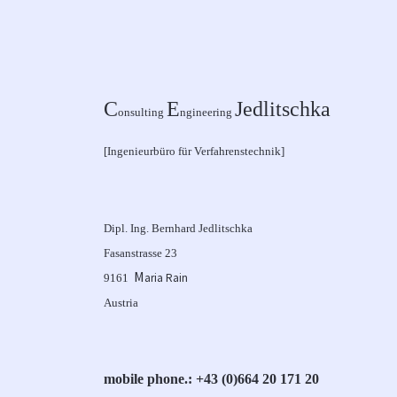
C
E
Jedlitschka
onsulting
ngineering
[Ingenieurbüro für Verfahrenstechnik]
Dipl. Ing. Bernhard Jedlitschka
Fasanstrasse 23
M
aria Rain
9161
Austria
mobile phone.: +43 (0)664 20 171 20